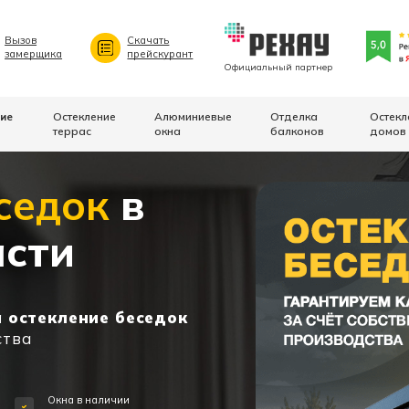
Вызов
Скачать
замерщика
прейскурант
Официальный партнер
ие
Остекление
Алюминиевые
Отделка
Остекл
террас
окна
балконов
домов
седок
в
асти
 остекление беседок
ства
в
Окна в наличии