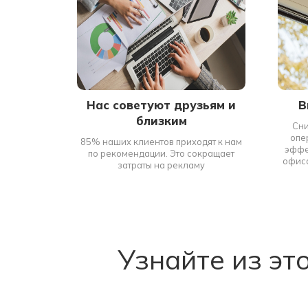
Нас советуют друзьям и
В
близким
Сни
опе
85% наших клиентов приходят к нам
эффе
по рекомендации. Это сокращает
офиса
затраты на рекламу
Узнайте из эт