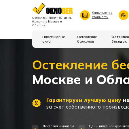
Калькулятор
стоимости
Остекляем квартиры, дома,
балконы
в Москве и
Области
Пластиковые
Остекление
Остеклен
окна
балконов
беседок
Остекление бе
Москве и Обл
Гарантируем лучшую цену
на
за счет собственного производ
Доставка и монтаж
Цены ниже конкуренто